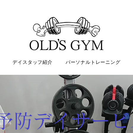
デイスタッフ紹介
パーソナルトレーニング
予防デイサービ