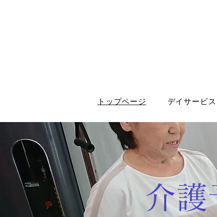
トップページ
デイサービス
介護