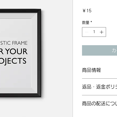
価
￥15
格
数量
*
カ
商品情報
商品の詳細を入力し
返品・返金ポリ
明に加え、商品の特
しましょう。
返品・返金規約を入
商品の配送につ
だけなかった場合の
ましょう。規約の内
頼を獲得し、安心し
配送地域、料金、所